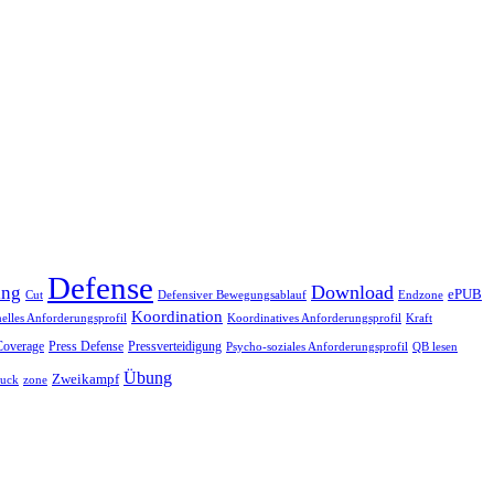
Defense
Download
ing
ePUB
Endzone
Cut
Defensiver Bewegungsablauf
Koordination
nelles Anforderungsprofil
Koordinatives Anforderungsprofil
Kraft
Coverage
Press Defense
Pressverteidigung
Psycho-soziales Anforderungsprofil
QB lesen
Übung
Zweikampf
ruck
zone