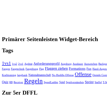
Primärer Seitenleisten Widget-Bereich
Tags
1vs1
Anforderungsprofil
Ausweichen
Backpe
1vs2
2vs1
Agilität
Augsburg
Ausdauer
Flaggen ziehen
Formations
Fun
Fangen
Flag
Fangtechnik
Fangübung
Hand-Augen-
Offense
Nationalmannschaft
No-Huddle-Offense
Krafttraining
langbank
Outside Cont
Regeln
Sprint
Quiz
Spiel
RB
Spielverständnis
Receiver
SpeedLadder
Staffel
T-S
Zur 5er DFFL