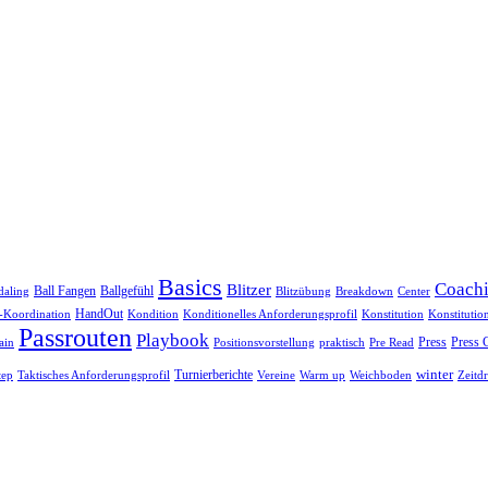
Basics
Coach
Blitzer
Ball Fangen
Ballgefühl
daling
Blitzübung
Breakdown
Center
HandOut
Koordination
Kondition
Konditionelles Anforderungsprofil
Konstitution
Konstitutio
Passrouten
Playbook
Press
Press 
praktisch
ain
Positionsvorstellung
Pre Read
winter
Turnierberichte
Vereine
Warm up
Weichboden
tep
Taktisches Anforderungsprofil
Zeitd