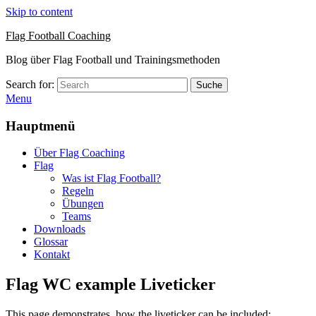
Skip to content
Flag Football Coaching
Blog über Flag Football und Trainingsmethoden
Search for:
Suche
Menu
Hauptmenü
Über Flag Coaching
Flag
Was ist Flag Football?
Regeln
Übungen
Teams
Downloads
Glossar
Kontakt
Flag WC example Liveticker
This page demonstrates, how the liveticker can be included: