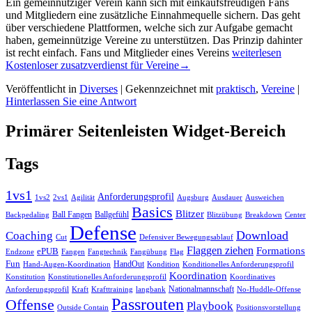
Ein gemeinnütziger Verein kann sich mit einkaufsfreudigen Fans
und Mitgliedern eine zusätzliche Einnahmequelle sichern. Das geht
über verschiedene Plattformen, welche sich zur Aufgabe gemacht
haben, gemeinnützige Vereine zu unterstützen. Das Prinzip dahinter
ist recht einfach. Fans und Mitglieder eines Vereins
weiterlesen
Kostenloser zusatzverdienst für Vereine
→
Veröffentlicht in
Diverses
|
Gekennzeichnet mit
praktisch
,
Vereine
|
Hinterlassen Sie eine Antwort
Primärer Seitenleisten Widget-Bereich
Tags
1vs1
Anforderungsprofil
Ausweichen
1vs2
2vs1
Agilität
Augsburg
Ausdauer
Basics
Blitzer
Ball Fangen
Ballgefühl
Backpedaling
Blitzübung
Breakdown
Center
Defense
Download
Coaching
Cut
Defensiver Bewegungsablauf
Flaggen ziehen
Formations
ePUB
Endzone
Fangen
Flag
Fangtechnik
Fangübung
Fun
HandOut
Hand-Augen-Koordination
Kondition
Konditionelles Anforderungsprofil
Koordination
Konstitution
Konstitutionelles Anforderungsprofil
Koordinatives
Nationalmannschaft
No-Huddle-Offense
Anforderungsprofil
Kraft
Krafttraining
langbank
Passrouten
Offense
Playbook
Outside Contain
Positionsvorstellung