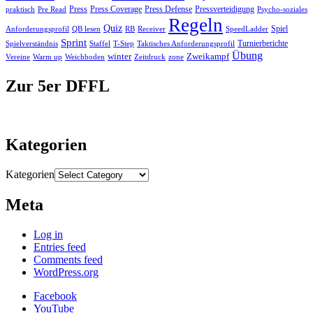
Press
Press Coverage
Press Defense
Pressverteidigung
praktisch
Pre Read
Psycho-soziales
Regeln
Quiz
Spiel
RB
Anforderungsprofil
QB lesen
Receiver
SpeedLadder
Sprint
Turnierberichte
Spielverständnis
Staffel
T-Step
Taktisches Anforderungsprofil
Übung
winter
Zweikampf
Vereine
Warm up
Weichboden
Zeitdruck
zone
Zur 5er DFFL
Kategorien
Kategorien
Meta
Log in
Entries feed
Comments feed
WordPress.org
Facebook
YouTube