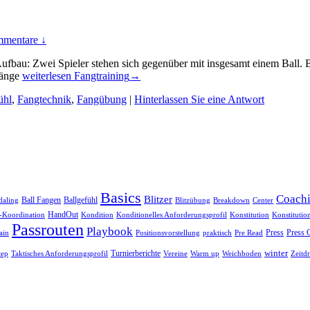
mentare ↓
ufbau: Zwei Spieler stehen sich gegenüber mit insgesamt einem Ball. 
Fänge
weiterlesen
Fangtraining
→
ühl
,
Fangtechnik
,
Fangübung
|
Hinterlassen Sie eine Antwort
Basics
Coach
Blitzer
Ball Fangen
Ballgefühl
daling
Blitzübung
Breakdown
Center
HandOut
Koordination
Kondition
Konditionelles Anforderungsprofil
Konstitution
Konstitutio
Passrouten
Playbook
Press
Press 
praktisch
ain
Positionsvorstellung
Pre Read
winter
Turnierberichte
Vereine
Warm up
Weichboden
tep
Taktisches Anforderungsprofil
Zeitd