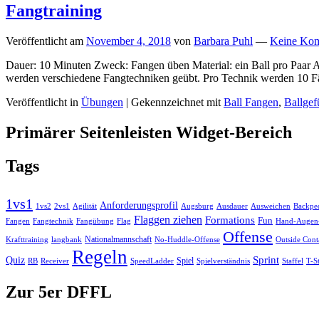
Fangtraining
Veröffentlicht am
November 4, 2018
von
Barbara Puhl
—
Keine Kom
Dauer: 10 Minuten Zweck: Fangen üben Material: ein Ball pro Paar A
werden verschiedene Fangtechniken geübt. Pro Technik werden 10 
Veröffentlicht in
Übungen
|
Gekennzeichnet mit
Ball Fangen
,
Ballgef
Primärer Seitenleisten Widget-Bereich
Tags
1vs1
Anforderungsprofil
Ausweichen
Backpe
1vs2
2vs1
Agilität
Augsburg
Ausdauer
Flaggen ziehen
Formations
Fun
Fangen
Flag
Fangtechnik
Fangübung
Hand-Augen-
Offense
Nationalmannschaft
No-Huddle-Offense
Krafttraining
langbank
Outside Cont
Regeln
Sprint
Quiz
Spiel
RB
Spielverständnis
Receiver
SpeedLadder
Staffel
T-S
Zur 5er DFFL