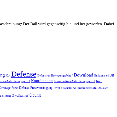
Beschreibung: Der Ball wird gegenseitig hin und her geworfen. Dabei
Defense
Download
ing
ePUB
Endzone
Cut
Defensiver Bewegungsablauf
Koordination
nelles Anforderungsprofil
Koordinatives Anforderungsprofil
Kraft
Coverage
Press Defense
Pressverteidigung
Psycho-soziales Anforderungsprofil
QB lesen
Übung
Zweikampf
ruck
zone