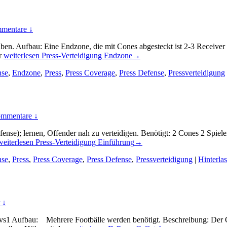
mentare ↓
en. Aufbau: Eine Endzone, die mit Cones abgesteckt ist 2-3 Receiver
er
weiterlesen
Press-Verteidigung Endzone
→
nse
,
Endzone
,
Press
,
Press Coverage
,
Press Defense
,
Pressverteidigung
mmentare ↓
se); lernen, Offender nah zu verteidigen. Benötigt: 2 Cones 2 Spieler
weiterlesen
Press-Verteidigung Einführung
→
nse
,
Press
,
Press Coverage
,
Press Defense
,
Pressverteidigung
|
Hinterla
 ↓
1vs1 Aufbau: Mehrere Footbälle werden benötigt. Beschreibung: Der O