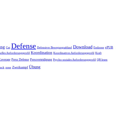
Defense
Download
ing
ePUB
Endzone
Cut
Defensiver Bewegungsablauf
Koordination
nelles Anforderungsprofil
Koordinatives Anforderungsprofil
Kraft
Coverage
Press Defense
Pressverteidigung
Psycho-soziales Anforderungsprofil
QB lesen
Übung
Zweikampf
ruck
zone