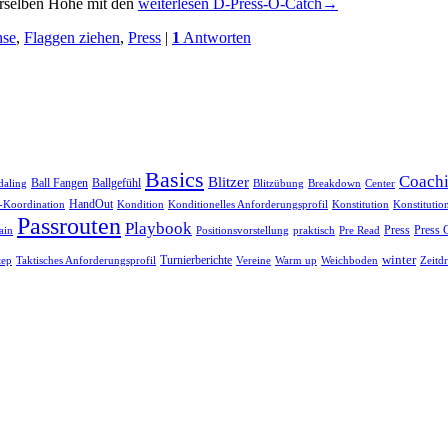
erselben Höhe mit den
weiterlesen
D-Press-O-Catch
→
nse
,
Flaggen ziehen
,
Press
|
1
Antworten
Basics
Coach
Blitzer
Ball Fangen
Ballgefühl
daling
Blitzübung
Breakdown
Center
HandOut
Koordination
Kondition
Konditionelles Anforderungsprofil
Konstitution
Konstitutio
Passrouten
Playbook
Press
Press 
praktisch
ain
Positionsvorstellung
Pre Read
winter
Turnierberichte
Vereine
Warm up
Weichboden
tep
Taktisches Anforderungsprofil
Zeitd