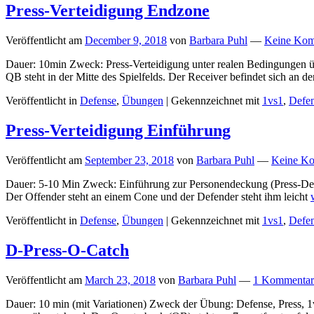
Press-Verteidigung Endzone
Veröffentlicht am
December 9, 2018
von
Barbara Puhl
—
Keine Kom
Dauer: 10min Zweck: Press-Verteidigung unter realen Bedingungen üb
QB steht in der Mitte des Spielfelds. Der Receiver befindet sich an d
Veröffentlicht in
Defense
,
Übungen
|
Gekennzeichnet mit
1vs1
,
Defe
Press-Verteidigung Einführung
Veröffentlicht am
September 23, 2018
von
Barbara Puhl
—
Keine Ko
Dauer: 5-10 Min Zweck: Einführung zur Personendeckung (Press-Defen
Der Offender steht an einem Cone und der Defender steht ihm leicht
Veröffentlicht in
Defense
,
Übungen
|
Gekennzeichnet mit
1vs1
,
Defe
D-Press-O-Catch
Veröffentlicht am
March 23, 2018
von
Barbara Puhl
—
1 Kommentar
Dauer: 10 min (mit Variationen) Zweck der Übung: Defense, Press, 