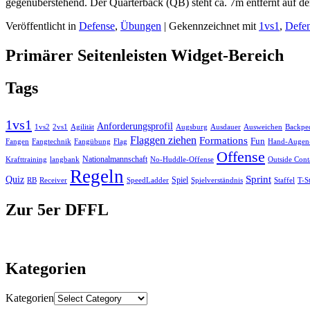
gegenüberstehend. Der Quarterback (QB) steht ca. 7m entfernt auf d
Veröffentlicht in
Defense
,
Übungen
|
Gekennzeichnet mit
1vs1
,
Defe
Primärer Seitenleisten Widget-Bereich
Tags
1vs1
Anforderungsprofil
Ausweichen
Backpe
1vs2
2vs1
Agilität
Augsburg
Ausdauer
Flaggen ziehen
Formations
Fun
Fangen
Flag
Fangtechnik
Fangübung
Hand-Augen-
Offense
Nationalmannschaft
No-Huddle-Offense
Krafttraining
langbank
Outside Cont
Regeln
Sprint
Quiz
Spiel
RB
Spielverständnis
Receiver
SpeedLadder
Staffel
T-S
Zur 5er DFFL
Kategorien
Kategorien