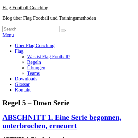
Skip
Flag Football Coaching
to
Blog über Flag Football und Trainingsmethoden
content
Search
Suche
for:
Menu
Hauptmenü
Über Flag Coaching
Flag
Was ist Flag Football?
Regeln
Übungen
Teams
Downloads
Glossar
Kontakt
Regel 5 – Down Serie
ABSCHNITT 1. Eine Serie begonnen,
unterbrochen, erneuert