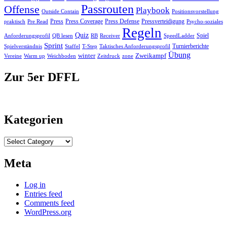
Passrouten
Offense
Playbook
Outside Contain
Positionsvorstellung
Press
Press Coverage
Press Defense
Pressverteidigung
praktisch
Pre Read
Psycho-soziales
Regeln
Quiz
Spiel
RB
Anforderungsprofil
QB lesen
Receiver
SpeedLadder
Sprint
Turnierberichte
Spielverständnis
Staffel
T-Step
Taktisches Anforderungsprofil
Übung
winter
Zweikampf
Vereine
Warm up
Weichboden
Zeitdruck
zone
Zur 5er DFFL
Kategorien
Kategorien
Meta
Log in
Entries feed
Comments feed
WordPress.org