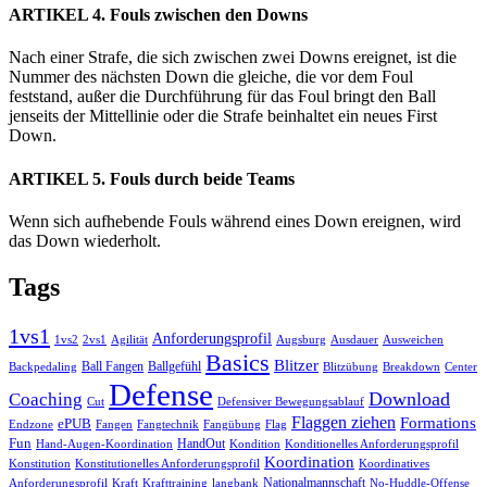
ARTIKEL 4. Fouls zwischen den Downs
Nach einer Strafe, die sich zwischen zwei Downs ereignet, ist die
Nummer des nächsten Down die gleiche, die vor dem Foul
feststand, außer die Durchführung für das Foul bringt den Ball
jenseits der Mittellinie oder die Strafe beinhaltet ein neues First
Down.
ARTIKEL 5. Fouls durch beide Teams
Wenn sich aufhebende Fouls während eines Down ereignen, wird
das Down wiederholt.
Primärer
Tags
Seitenleisten
1vs1
Anforderungsprofil
Widget-
Ausweichen
1vs2
2vs1
Agilität
Augsburg
Ausdauer
Basics
Blitzer
Ball Fangen
Ballgefühl
Backpedaling
Bereich
Blitzübung
Breakdown
Center
Defense
Download
Coaching
Cut
Defensiver Bewegungsablauf
Flaggen ziehen
Formations
ePUB
Endzone
Fangen
Flag
Fangtechnik
Fangübung
Fun
HandOut
Hand-Augen-Koordination
Kondition
Konditionelles Anforderungsprofil
Koordination
Konstitution
Konstitutionelles Anforderungsprofil
Koordinatives
Nationalmannschaft
No-Huddle-Offense
Anforderungsprofil
Kraft
Krafttraining
langbank