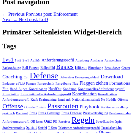
Post navigation
←
Previous
Previous post:
Enforcement
Next
→
Next post:
LoD
Primärer Seitenleisten Widget-Bereich
Tags
1vs1
Anforderungsprofil
Ausweichen
1vs2
2vs1
Agilität
Augsburg
Ausdauer
Basics
Blitzer
Ball Fangen
Ballgefühl
Backpedaling
Blitzübung
Breakdown
Center
Defense
Download
Coaching
Cut
Defensiver Bewegungsablauf
Flaggen ziehen
Formations
ePUB
Endzone
Fangen
Flag
Fangtechnik
Fangübung
Fun
HandOut
Hand-Augen-Koordination
Kondition
Konditionelles Anforderungsprofil
Koordination
Konstitution
Konstitutionelles Anforderungsprofil
Koordinatives
Nationalmannschaft
No-Huddle-Offense
Anforderungsprofil
Kraft
Krafttraining
langbank
Passrouten
Offense
Playbook
Outside Contain
Positionsvorstellung
Press
Press Coverage
Press Defense
Pressverteidigung
praktisch
Pre Read
Psycho-soziales
Regeln
Quiz
Spiel
RB
Anforderungsprofil
QB lesen
Receiver
SpeedLadder
Sprint
Turnierberichte
Spielverständnis
Staffel
T-Step
Taktisches Anforderungsprofil
Übung