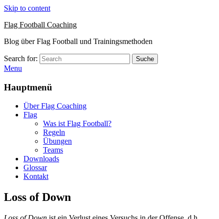
Skip to content
Flag Football Coaching
Blog über Flag Football und Trainingsmethoden
Search for:
Suche
Menu
Hauptmenü
Über Flag Coaching
Flag
Was ist Flag Football?
Regeln
Übungen
Teams
Downloads
Glossar
Kontakt
Loss of Down
Loss of Down
ist ein Verlust eines Versuchs in der Offense, d.h.