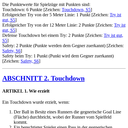
Die Punktewerte für Spielzüge mit Punkten sind:
Touchdown: 6 Punkte [Zeichen:
Touchdown,
S5
]
Erfolgreicher Try von der 5 Meter Linie: 1 Punkt [Zeichen:
Try ist
gut,
S5
]
Erfolgreicher Try von der 12 Meter Linie: 2 Punkte [Zeichen:
Try ist
gut,
S5
]
Defense Touchdown bei einem Try: 2 Punkte [Zeichen:
Try ist gut,
S5
]
Safety: 2 Punkte (Punkte werden dem Gegner zuerkannt) [Zeichen:
Safety,
S6
]
Safety beim Try: 1 Punkt (Punkt wird dem Gegner zuerkannt)
[Zeichen:
Safety,
S6
]
ABSCHNITT 2. Touchdown
ARTIKEL 1. Wie erzielt
Ein Touchdown wurde erzielt, wenn:
Der Ball in Besitz eines Runners die gegnerische Goal Line
(Fläche) durchbricht, wobei der Runner vom Spielfeld
kommt.
Ein berechtigter Spieler einen Pass in der gegnerischen