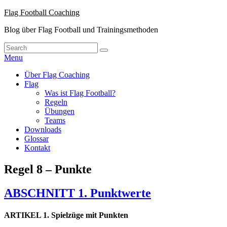
Skip
Flag Football Coaching
to
Blog über Flag Football und Trainingsmethoden
content
Search
Suche
for:
Menu
Hauptmenü
Über Flag Coaching
Flag
Was ist Flag Football?
Regeln
Übungen
Teams
Downloads
Glossar
Kontakt
Regel 8 – Punkte
ABSCHNITT 1. Punktwerte
ARTIKEL 1. Spielzüge mit Punkten