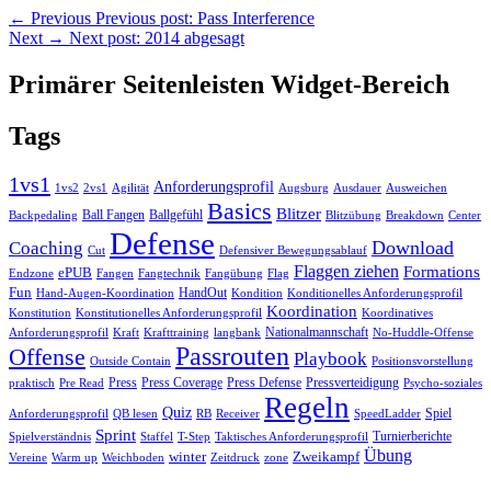
←
Previous
Previous post:
Pass Interference
Next
→
Next post:
2014 abgesagt
Primärer Seitenleisten Widget-Bereich
Tags
1vs1
Anforderungsprofil
Ausweichen
1vs2
2vs1
Agilität
Augsburg
Ausdauer
Basics
Blitzer
Ball Fangen
Ballgefühl
Backpedaling
Blitzübung
Breakdown
Center
Defense
Download
Coaching
Cut
Defensiver Bewegungsablauf
Flaggen ziehen
Formations
ePUB
Endzone
Fangen
Flag
Fangtechnik
Fangübung
Fun
HandOut
Hand-Augen-Koordination
Kondition
Konditionelles Anforderungsprofil
Koordination
Konstitution
Konstitutionelles Anforderungsprofil
Koordinatives
Nationalmannschaft
No-Huddle-Offense
Anforderungsprofil
Kraft
Krafttraining
langbank
Passrouten
Offense
Playbook
Outside Contain
Positionsvorstellung
Press
Press Coverage
Press Defense
Pressverteidigung
praktisch
Pre Read
Psycho-soziales
Regeln
Quiz
Spiel
RB
Anforderungsprofil
QB lesen
Receiver
SpeedLadder
Sprint
Turnierberichte
Spielverständnis
Staffel
T-Step
Taktisches Anforderungsprofil
Übung
winter
Zweikampf
Vereine
Warm up
Weichboden
Zeitdruck
zone