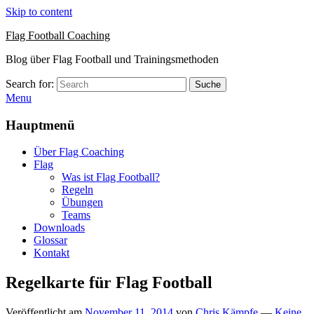
Skip to content
Flag Football Coaching
Blog über Flag Football und Trainingsmethoden
Search for:
Suche
Menu
Hauptmenü
Über Flag Coaching
Flag
Was ist Flag Football?
Regeln
Übungen
Teams
Downloads
Glossar
Kontakt
Regelkarte für Flag Football
Veröffentlicht am
November 11, 2014
von
Chris Kämpfe
—
Keine