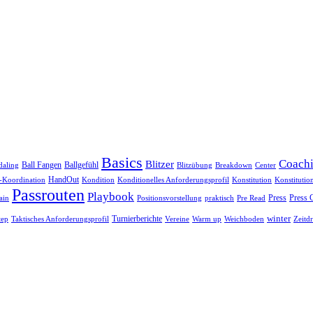
Basics
Coach
Blitzer
Ball Fangen
Ballgefühl
daling
Blitzübung
Breakdown
Center
HandOut
Koordination
Kondition
Konditionelles Anforderungsprofil
Konstitution
Konstitutio
Passrouten
Playbook
Press
Press 
praktisch
ain
Positionsvorstellung
Pre Read
winter
Turnierberichte
Vereine
Warm up
Weichboden
tep
Taktisches Anforderungsprofil
Zeitd