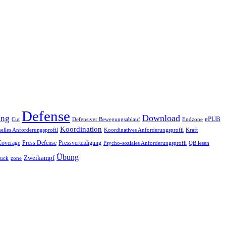
Defense
Download
ing
ePUB
Endzone
Cut
Defensiver Bewegungsablauf
Koordination
nelles Anforderungsprofil
Koordinatives Anforderungsprofil
Kraft
Coverage
Press Defense
Pressverteidigung
Psycho-soziales Anforderungsprofil
QB lesen
Übung
Zweikampf
ruck
zone