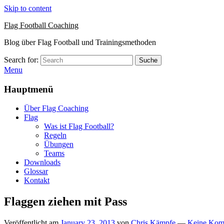
Skip to content
Flag Football Coaching
Blog über Flag Football und Trainingsmethoden
Search for:
Suche
Menu
Hauptmenü
Über Flag Coaching
Flag
Was ist Flag Football?
Regeln
Übungen
Teams
Downloads
Glossar
Kontakt
Flaggen ziehen mit Pass
Veröffentlicht am
January 23, 2013
von
Chris Kämpfe
—
Keine Kom