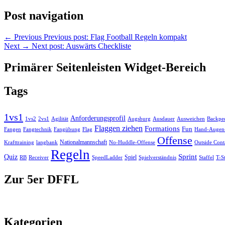
Post navigation
←
Previous
Previous post:
Flag Football Regeln kompakt
Next
→
Next post:
Auswärts Checkliste
Primärer Seitenleisten Widget-Bereich
Tags
1vs1
Anforderungsprofil
Ausweichen
Backpe
1vs2
2vs1
Agilität
Augsburg
Ausdauer
Flaggen ziehen
Formations
Fun
Fangen
Flag
Fangtechnik
Fangübung
Hand-Augen-
Offense
Nationalmannschaft
No-Huddle-Offense
Krafttraining
langbank
Outside Cont
Regeln
Sprint
Quiz
Spiel
RB
Spielverständnis
Receiver
SpeedLadder
Staffel
T-S
Zur 5er DFFL
Kategorien