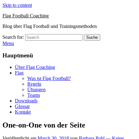
Skip to content
Flag Football Coaching
Blog über Flag Football und Trainingsmethoden
Search for:
Suche
Menu
Hauptmenü
Über Flag Coaching
Flag
Was ist Flag Football?
Regeln
Übungen
Teams
Downloads
Glossar
Kontakt
One-on-One von der Seite
Veröffentlicht am
March 30, 2018
von
Barbara Puhl
—
Keine