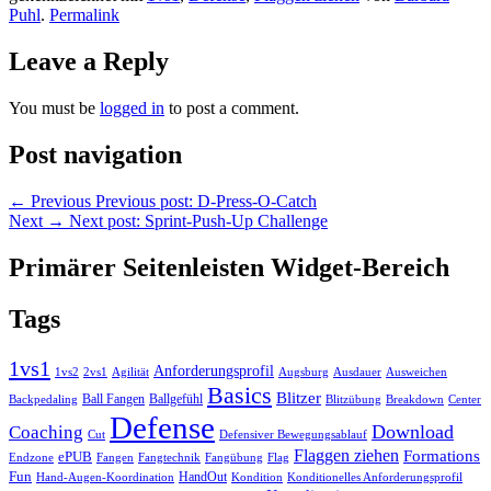
Puhl
.
Permalink
Leave a Reply
You must be
logged in
to post a comment.
Post navigation
←
Previous
Previous post:
D-Press-O-Catch
Next
→
Next post:
Sprint-Push-Up Challenge
Primärer Seitenleisten Widget-Bereich
Tags
1vs1
Anforderungsprofil
Ausweichen
1vs2
2vs1
Agilität
Augsburg
Ausdauer
Basics
Blitzer
Ball Fangen
Ballgefühl
Backpedaling
Blitzübung
Breakdown
Center
Defense
Download
Coaching
Cut
Defensiver Bewegungsablauf
Flaggen ziehen
Formations
ePUB
Endzone
Fangen
Flag
Fangtechnik
Fangübung
Fun
HandOut
Hand-Augen-Koordination
Kondition
Konditionelles Anforderungsprofil