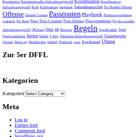
Koordination
Konstitution
Konstitutionelles Anforderungsprofil
Koordinatives
Nationalmannschaft
No-Huddle-Offense
Anforderungsprofil
Kraft
Krafttraining
langbank
Passrouten
Offense
Playbook
Outside Contain
Positionsvorstellung
Press
Press Coverage
Press Defense
Pressverteidigung
praktisch
Pre Read
Psycho-soziales
Regeln
Quiz
Spiel
RB
Anforderungsprofil
QB lesen
Receiver
SpeedLadder
Sprint
Turnierberichte
Spielverständnis
Staffel
T-Step
Taktisches Anforderungsprofil
Übung
winter
Zweikampf
Vereine
Warm up
Weichboden
Zeitdruck
zone
Zur 5er DFFL
Kategorien
Kategorien
Meta
Log in
Entries feed
Comments feed
WordPress.org